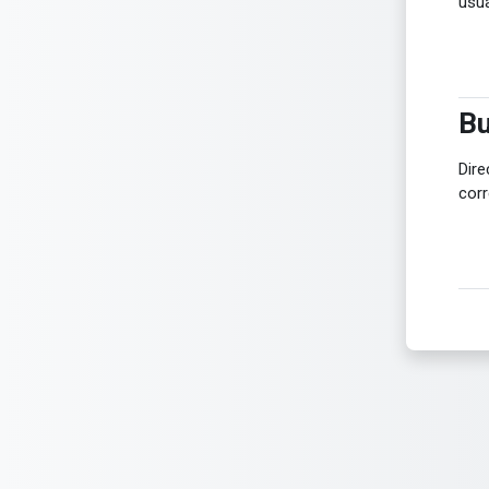
usua
Bu
Bu
Dire
cor