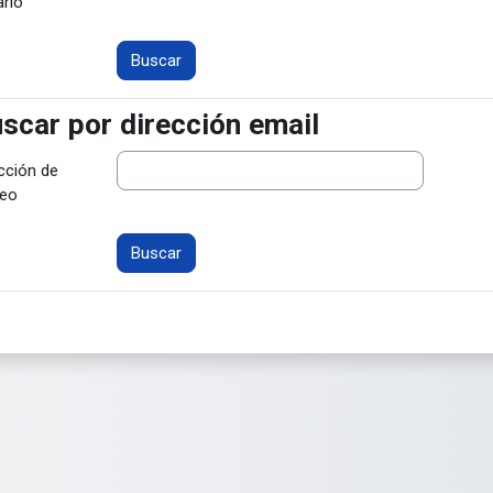
rio
scar por dirección email
scar por dirección email
cción de
reo