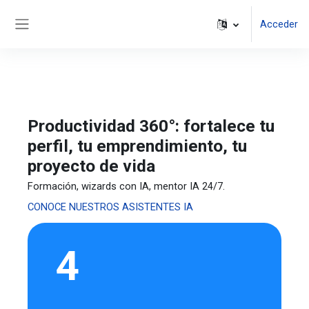
Salta al contenido principal
Acceder
Panel lateral
Productividad 360°: fortalece tu
perfil, tu emprendimiento, tu
proyecto de vida
Formación, wizards con IA, mentor IA 24/7.
CONOCE NUESTROS ASISTENTES IA
4